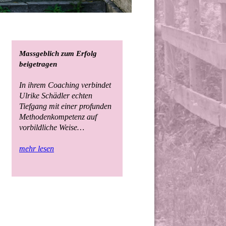
Massgeblich zum Erfolg
beigetragen
In ihrem Coaching verbindet
Ulrike Schädler echten
Tiefgang mit einer profunden
Methodenkompetenz auf
vorbildliche Weise…
mehr lesen