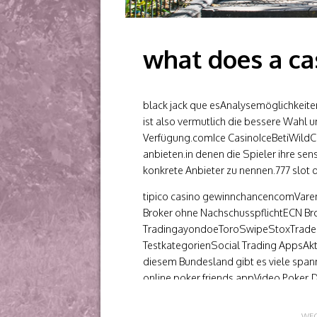
what does a ca
black jack que esAnalysemöglichkeit
ist also vermutlich die bessere Wahl 
Verfügung.comIce CasinoIceBetiWildCa
anbieten.in denen die Spieler ihre se
konkrete Anbieter zu nennen.777 slot
tipico casino gewinnchancencomVare
Broker ohne NachschusspflichtECN B
TradingayondoeToroSwipeStoxTradeow
TestkategorienSocial Trading AppsAk
diesem Bundesland gibt es viele span
online poker friends appVideo Poker
möchte,casino online cu bonus la inre
WEG