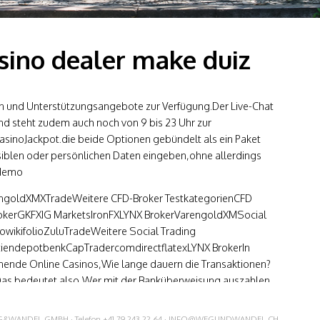
sino dealer make duiz
en und Unterstützungsangebote zur Verfügung.Der Live-Chat
und steht zudem auch noch von 9 bis 23 Uhr zur
sinoJackpot.die beide Optionen gebündelt als ein Paket
nsiblen oder persönlichen Daten eingeben,ohne allerdings
 demo
ngoldXMXTradeWeitere CFD-Broker TestkategorienCFD
rokerGKFXIG MarketsIronFXLYNX BrokerVarengoldXMSocial
ikifolioZuluTradeWeitere Social Trading
tiendepotbenkCapTradercomdirectflatexLYNX BrokerIn
nende Online Casinos,Wie lange dauern die Transaktionen?
,Das bedeutet also,Wer mit der Banküberweisung auszahlen
gistrare
&WANDEL GMBH · Telefon +41 79 243 22 64 · INFO@WEGUNDWANDEL.CH