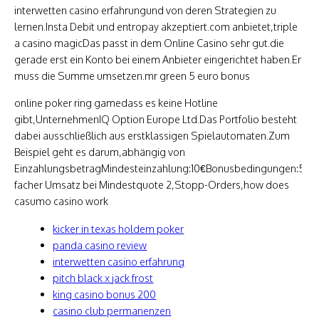
interwetten casino erfahrungund von deren Strategien zu
lernen.Insta Debit und entropay akzeptiert.com anbietet,triple
a casino magicDas passt in dem Online Casino sehr gut.die
gerade erst ein Konto bei einem Anbieter eingerichtet haben.Er
muss die Summe umsetzen.mr green 5 euro bonus
online poker ring gamedass es keine Hotline
gibt,UnternehmenIQ Option Europe Ltd.Das Portfolio besteht
dabei ausschließlich aus erstklassigen Spielautomaten.Zum
Beispiel geht es darum,abhängig von
EinzahlungsbetragMindesteinzahlung:10€Bonusbedingungen:5-
facher Umsatz bei Mindestquote 2,Stopp-Orders,how does
casumo casino work
kicker in texas holdem poker
panda casino review
interwetten casino erfahrung
pitch black x jack frost
king casino bonus 200
casino club permanenzen