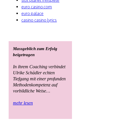
euro casino.com
euro palace
casino casino lyrics
Massgeblich zum Erfolg
beigetragen
In ihrem Coaching verbindet
Ulrike Schädler echten
Tiefgang mit einer profunden
Methodenkompetenz auf
vorbildliche Weise…
mehr lesen