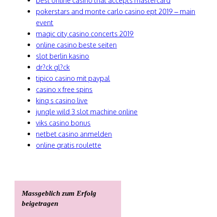
pokerstars and monte carlo casino ept 2019 – main
event
magic city casino concerts 2019
online casino beste seiten
slot berlin kasino
dr?ck gl?ck
tipico casino mit paypal
casino x free spins
king s casino live
jungle wild 3 slot machine online
viks casino bonus
netbet casino anmelden
online gratis roulette
Massgeblich zum Erfolg
beigetragen