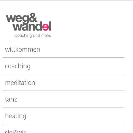
willkommen
coaching
meditation
tanz
healing
sie&wir