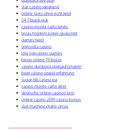
star casino japanese
online slots ohne echtgeld
24 7 black jack
casino monte carlo limits
texas holdem poker javascript
games twist
spinsvilla casino
low risk casino games
bingo online 75 bolas
casino duisburg spielautomaten
bwin casino spiele erfahrung
sugar hill casino pa
casino monte carlo alter
deutsche online casinos test
online casino 2019 casino bonus
slot machine gratis circus