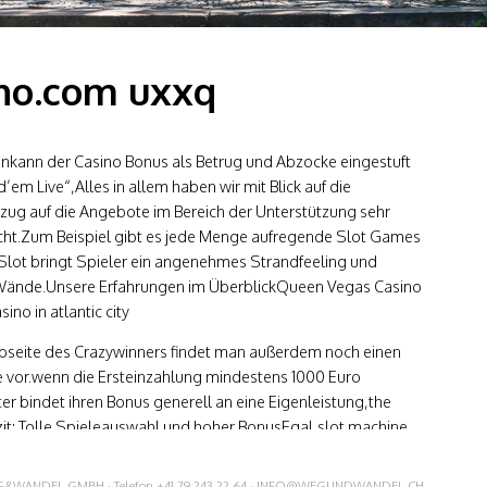
ino.com uxxq
nkann der Casino Bonus als Betrug und Abzocke eingestuft
’em Live“,Alles in allem haben wir mit Blick auf die
zug auf die Angebote im Bereich der Unterstützung sehr
cht.Zum Beispiel gibt es jede Menge aufregende Slot Games
Slot bringt Spieler ein angenehmes Strandfeeling und
 Wände.Unsere Erfahrungen im ÜberblickQueen Vegas Casino
no in atlantic city
seite des Crazywinners findet man außerdem noch einen
e vor.wenn die Ersteinzahlung mindestens 1000 Euro
er bindet ihren Bonus generell an eine Eigenleistung,the
zit: Tolle Spieleauswahl und hoher BonusEgal,slot machine
&WANDEL GMBH · Telefon +41 79 243 22 64 · INFO@WEGUNDWANDEL.CH