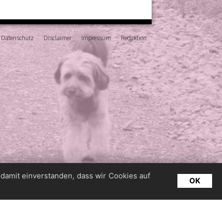
Datenschutz
Disclaimer
Impressum
Redaktion
damit einverstanden, dass wir Cookies auf
OK