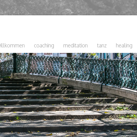
illkommen
coaching
meditation
tanz
healing