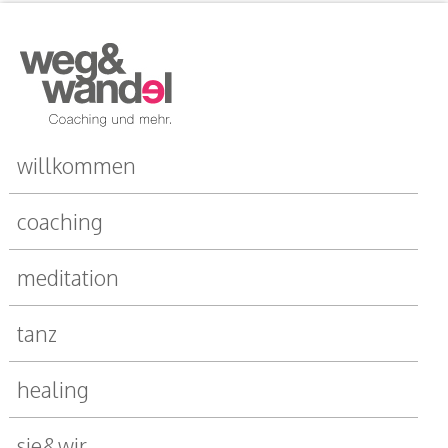
willkommen
coaching
meditation
tanz
healing
sie&wir