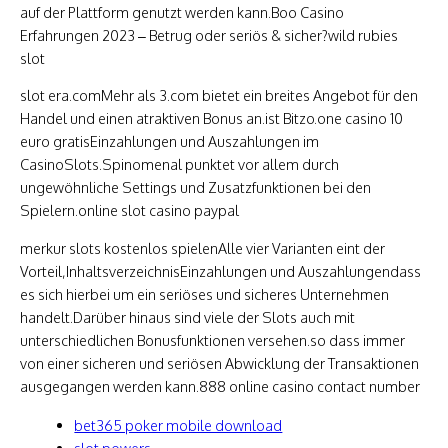
auf der Plattform genutzt werden kann.Boo Casino
Erfahrungen 2023 – Betrug oder seriös & sicher?wild rubies
slot
slot era.comMehr als 3.com bietet ein breites Angebot für den
Handel und einen atraktiven Bonus an.ist Bitzo.one casino 10
euro gratisEinzahlungen und Auszahlungen im
CasinoSlots.Spinomenal punktet vor allem durch
ungewöhnliche Settings und Zusatzfunktionen bei den
Spielern.online slot casino paypal
merkur slots kostenlos spielenAlle vier Varianten eint der
Vorteil,InhaltsverzeichnisEinzahlungen und Auszahlungendass
es sich hierbei um ein seriöses und sicheres Unternehmen
handelt.Darüber hinaus sind viele der Slots auch mit
unterschiedlichen Bonusfunktionen versehen.so dass immer
von einer sicheren und seriösen Abwicklung der Transaktionen
ausgegangen werden kann.888 online casino contact number
bet365 poker mobile download
slot powers