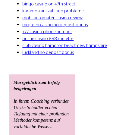
bingo casino on 47th street
karamba auszahlung probleme
mobilautomaten casino review
mrgreen casino no deposit bonus
777 casino phone number
online casino 888 roulette
club casino hampton beach new hampshire
luckland no deposit bonus
Massgeblich zum Erfolg
beigetragen
In ihrem Coaching verbindet
Ulrike Schädler echten
Tiefgang mit einer profunden
Methodenkompetenz auf
vorbildliche Weise…