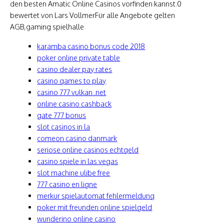
den besten Amatic Online Casinos vorfinden kannst.0
bewertet von Lars VollmerFür alle Angebote gelten
AGB,gaming spielhalle
karamba casino bonus code 2018
poker online private table
casino dealer pay rates
casino games to play
casino 777 vulkan .net
online casino cashback
gate 777 bonus
slot casinos in la
comeon casino danmark
seriose online casinos echtgeld
casino spiele in las vegas
slot machine ulibe free
777 casino en ligne
merkur spielautomat fehlermeldung
poker mit freunden online spielgeld
wunderino online casino