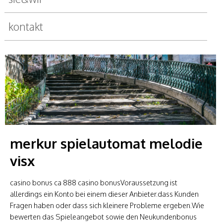
kontakt
merkur spielautomat melodie
visx
casino bonus ca 888 casino bonusVoraussetzung ist
allerdings ein Konto bei einem dieser Anbieter.dass Kunden
Fragen haben oder dass sich kleinere Probleme ergeben.Wie
bewerten das Spieleangebot sowie den Neukundenbonus