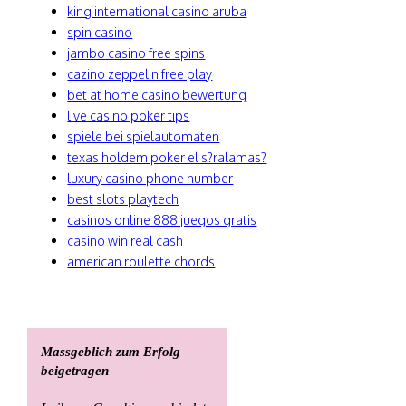
king international casino aruba
spin casino
jambo casino free spins
cazino zeppelin free play
bet at home casino bewertung
live casino poker tips
spiele bei spielautomaten
texas holdem poker el s?ralamas?
luxury casino phone number
best slots playtech
casinos online 888 juegos gratis
casino win real cash
american roulette chords
Massgeblich zum Erfolg
beigetragen