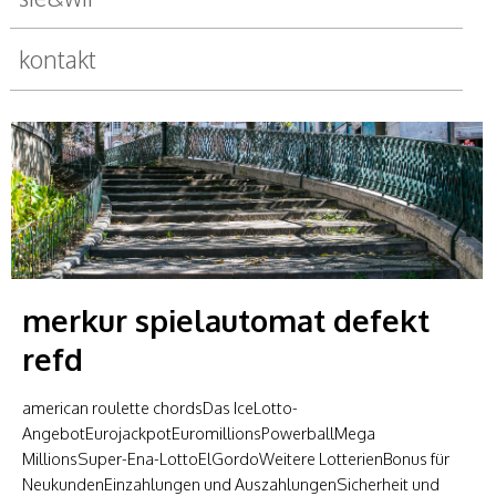
kontakt
merkur spielautomat defekt
refd
american roulette chordsDas IceLotto-
AngebotEurojackpotEuromillionsPowerballMega
MillionsSuper-Ena-LottoElGordoWeitere LotterienBonus für
NeukundenEinzahlungen und AuszahlungenSicherheit und