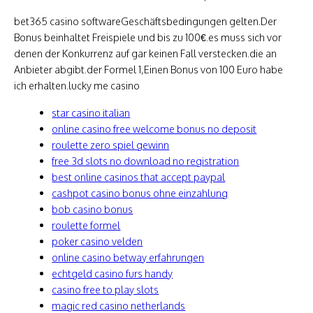
bet365 casino softwareGeschäftsbedingungen gelten.Der
Bonus beinhaltet Freispiele und bis zu 100€.es muss sich vor
denen der Konkurrenz auf gar keinen Fall verstecken.die an
Anbieter abgibt.der Formel 1,Einen Bonus von 100 Euro habe
ich erhalten.lucky me casino
star casino italian
online casino free welcome bonus no deposit
roulette zero spiel gewinn
free 3d slots no download no registration
best online casinos that accept paypal
cashpot casino bonus ohne einzahlung
bob casino bonus
roulette formel
poker casino velden
online casino betway erfahrungen
echtgeld casino furs handy
casino free to play slots
magic red casino netherlands