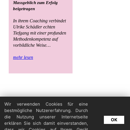
Massgeblich zum Erfolg
beigetragen
In ihrem Coaching verbindet
Ulrike Schädler echten
Tiefgang mit einer profunden
Methodenkompetenz auf
vorbildliche Weise…
mehr lesen
Wir verwenden Cookies für eine
bestmögliche Nutzererfahrung. Durch
die Nutzung unserer Internetseite
OK
WEG&WANDEL GMBH · Telefon +41 79 243 22 64 · INFO@WEGUNDWANDEL.CH
erklären Sie sich damit einverstanden,
dass wir Cookies auf Ihrem Gerät