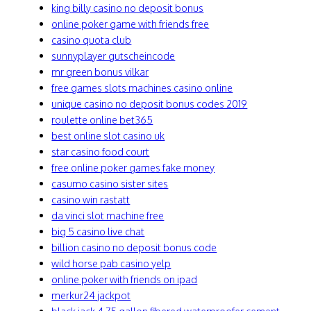
king billy casino no deposit bonus
online poker game with friends free
casino quota club
sunnyplayer gutscheincode
mr green bonus vilkar
free games slots machines casino online
unique casino no deposit bonus codes 2019
roulette online bet365
best online slot casino uk
star casino food court
free online poker games fake money
casumo casino sister sites
casino win rastatt
da vinci slot machine free
big 5 casino live chat
billion casino no deposit bonus code
wild horse pab casino yelp
online poker with friends on ipad
merkur24 jackpot
black jack 4.75 gallon fibered waterproofer cement