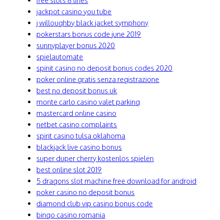
jackpot casino you tube
j willoughby black jacket symphony
pokerstars bonus code june 2019
sunnyplayer bonus 2020
spielautomate
spinit casino no deposit bonus codes 2020
poker online gratis senza registrazione
best no deposit bonus uk
monte carlo casino valet parking
mastercard online casino
netbet casino complaints
spirit casino tulsa oklahoma
blackjack live casino bonus
super duper cherry kostenlos spielen
best online slot 2019
5 dragons slot machine free download for android
poker casino no deposit bonus
diamond club vip casino bonus code
bingo casino romania