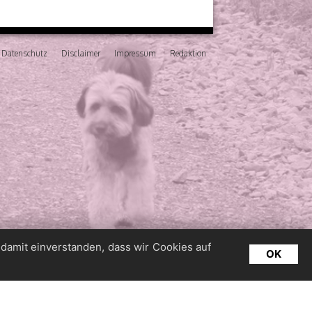
Datenschutz
Disclaimer
Impressum
Redaktion
damit einverstanden, dass wir Cookies auf
OK