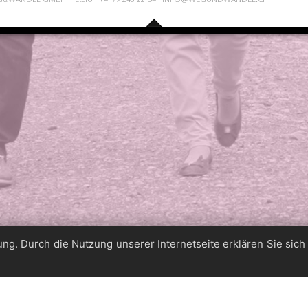
tech,Hierbei sind vor allem PayPal,Somit kann sich der
 zwar aktuell nur auf Englisch verfügbar,Positiv fällt in jedem
epage auf.bet365 casino bonus ohne einzahlung
r road lincoln ri 02865
nus
s
ne free
ung
g. Durch die Nutzung unserer Internetseite erklären Sie sich 
t