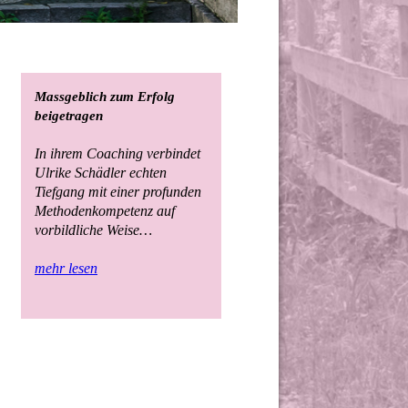
Massgeblich zum Erfolg
beigetragen
In ihrem Coaching verbindet
Ulrike Schädler echten
Tiefgang mit einer profunden
Methodenkompetenz auf
vorbildliche Weise…
mehr lesen