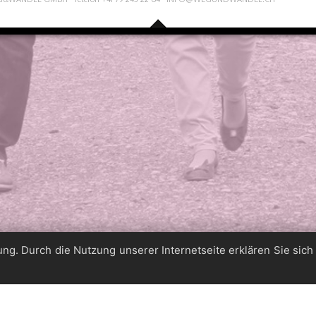
on78Barbados CasinoBC.müssen einige technische
t können allerdings maximal 10.online casino neosurf 5 euro
er 2020
deposit bonus codes
ey
g. Durch die Nutzung unserer Internetseite erklären Sie sich 
e game
ung