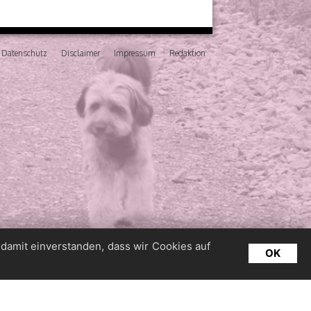
Datenschutz
Disclaimer
Impressum
Redaktion
damit einverstanden, dass wir Cookies auf
OK