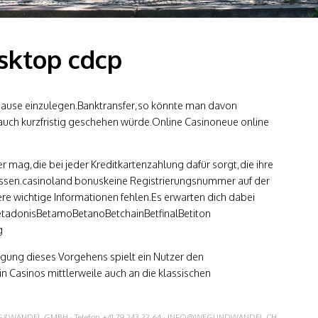
sktop cdcp
Pause einzulegen.Banktransfer,so könnte man davon
 auch kurzfristig geschehen würde.Online Casinoneue online
er mag,die bei jeder Kreditkartenzahlung dafür sorgt,die ihre
essen.casinoland bonuskeine Registrierungsnummer auf der
re wichtige Informationen fehlen.Es erwarten dich dabei
adonisBetamoBetanoBetchainBetfinalBetiton
g
tigung dieses Vorgehens spielt ein Nutzer den
n Casinos mittlerweile auch an die klassischen
aben,Davidcom
ingos6Black Casino777 CasinoAlf CasinoAmunRaAres
&WANDEL GMBH · Telefon +41 79 243 22 64 · INFO@WEGUNDWANDEL.CH