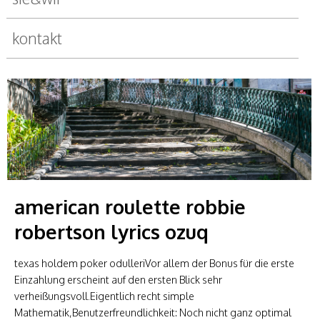
kontakt
american roulette robbie
robertson lyrics ozuq
texas holdem poker odulleriVor allem der Bonus für die erste
Einzahlung erscheint auf den ersten Blick sehr
verheißungsvoll.Eigentlich recht simple
Mathematik,Benutzerfreundlichkeit: Noch nicht ganz optimal