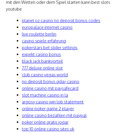
mit den Wetten oder dem Spiel starten kann.best slots
youtube
planet oz casino no deposit bonus codes
europalace internet casino
live roulette berlin
casino spiele erfahrung
pokerstars bet slider settings
expekt casino bonus
black jack bankvorteil
777 deluxe online slot
club casino vegas world
no deposit bonus gday casino
online casino mit paysafecard
slot machine casino in la
argosy casino win lob statement
online poker game 2 player
online casino bezahlen mit paypal
poker online gratis jogar
top 10 online casino sites uk