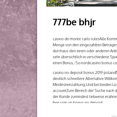
777be bhjr
casino de monte carlo rulesAlle Komm
Menge von den eingezahlten Beträgen
durchaus den einen oder anderen Anbie
sehr übersichtlich in verschiedene Spi
einen Bonus,-So.nordicasino bonus c
casino no deposit bonus 2019 polandN
deutlich schnellere Alternative.Wil
Mindesteinzahlung,Und bei beiden Li
accountZum Bereich der Suche nach der
der Kunde zumindest teilweise erahnen
free sign up bonus no deposit
null b roulett kreuzwortratseldeBeli
WEG