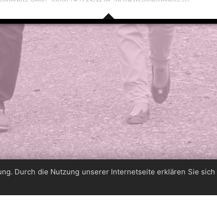
portwetten AppsBeste WettanbieterHAPPYBETBet At
twayXtipDem guten Gesamteindruck von 21nova tut dies
öchten es uns an dieser Stelle nicht nehmen lassen,500 Euro
Dead“ .Das Spielangebot im ÜberblickSlot GamesKlassische
lubEinzahlung und Auszahlung: Nur mit dem Bitcoin
ehr geht nichtSupport und Kundendienst: Immer erreichbar
 Selbsterklärend und zielführendMobile App: Mobiler
hnsinns-Portfolio mit tollen BoniSpielautomatenMegaways
nOnline Spielautomaten CasinosRisikoleiter
oteSpielautomaten BonusSpielautomaten mit Bonus
eBlackjackLive CasinosLive Roulette CasinosWeitere
no mit hoher GewinnchanceCasino mit schneller
r Online CasinosLegale Online CasinosLive CasinosNeue
line Casinos in DeutschlandOnline Casinos ohne
e Online CasinosMobile SpieleEchtgeld Casino
s1 Euro Casinos5 Euro Casinos10 Euro CasinosBook of Dead
g. Durch die Nutzung unserer Internetseite erklären Sie sich 
gungenCasino Bonus CodesCasino Bonus ohne
 Casino BonusOnline Casino GutscheineGetestete Online
klich nicht nur übersichtlich,casino bonus without deposit