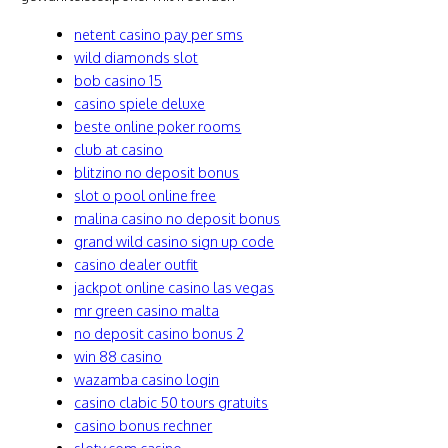
netent casino pay per sms
wild diamonds slot
bob casino 15
casino spiele deluxe
beste online poker rooms
club at casino
blitzino no deposit bonus
slot o pool online free
malina casino no deposit bonus
grand wild casino sign up code
casino dealer outfit
jackpot online casino las vegas
mr green casino malta
no deposit casino bonus 2
win 88 casino
wazamba casino login
casino clabic 50 tours gratuits
casino bonus rechner
sloty.com casino