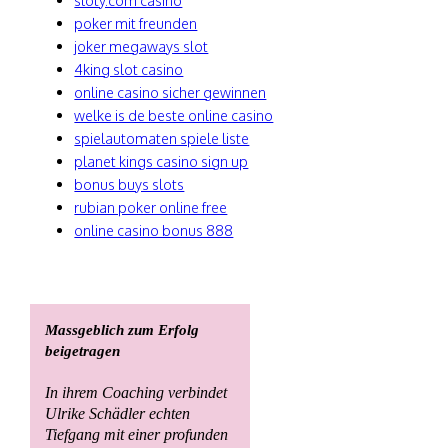
poker mit freunden
joker megaways slot
4king slot casino
online casino sicher gewinnen
welke is de beste online casino
spielautomaten spiele liste
planet kings casino sign up
bonus buys slots
rubian poker online free
online casino bonus 888
Massgeblich zum Erfolg
beigetragen
In ihrem Coaching verbindet
Ulrike Schädler echten
Tiefgang mit einer profunden