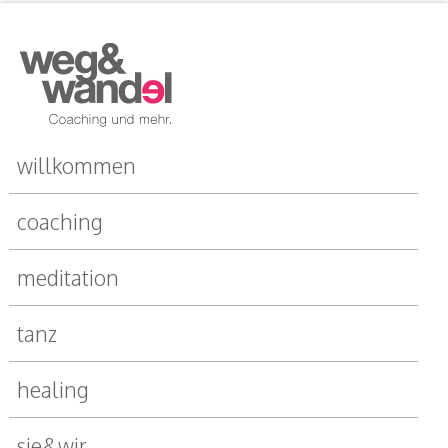
willkommen
coaching
meditation
tanz
healing
sie&wir